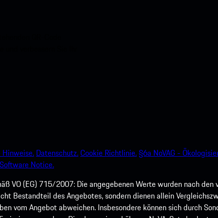
nstehenden QR-Code
e und verbessern Sie Ihr
 Hinweise.
Datenschutz.
Cookie Richtlinie.
§6a NoVAG - Ökologisie
Software Notice.
mäß VO (EG) 715/2007: Die angegebenen Werte wurden nach den v
nicht Bestandteil des Angebotes, sondern dienen allein Vergleich
en vom Angebot abweichen. Insbesondere können sich durch Sonder