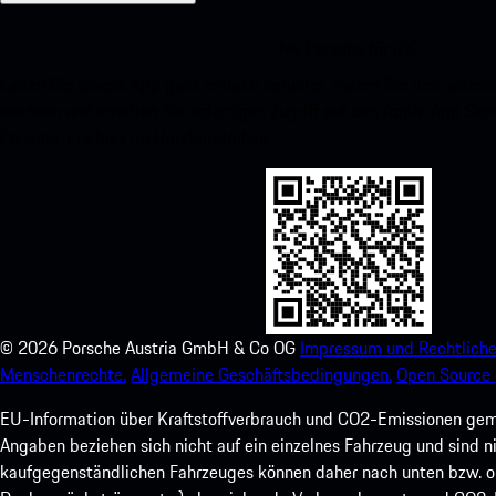
My Porsche für iOS
Laden Sie unsere App ganz einfach herunter, indem Sie den unte
scannen und erhalten Sie sofortigen Zugriff auf den Apple App Stor
Porsche-Erlebnis im Handumdrehen.
©
2026
Porsche Austria GmbH & Co OG
Impressum und Rechtliche
Menschenrechte.
Allgemeine Geschäftsbedingungen.
Open Source 
EU-Information über Kraftstoffverbrauch und CO2-Emissionen ge
Angaben beziehen sich nicht auf ein einzelnes Fahrzeug und sind 
kaufgegenständlichen Fahrzeuges können daher nach unten bzw. ob