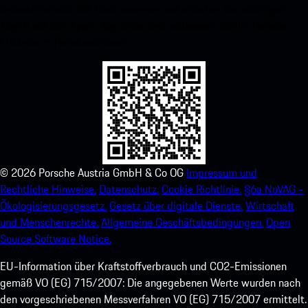
untenstehenden QR-Code scannen und erhalten Sie sofortigen
Zugriff auf den Apple App Store und verbessern Sie Ihr Porsche-
Erlebnis im Handumdrehen.
©
2026
Porsche Austria GmbH & Co OG
Impressum und
Rechtliche Hinweise.
Datenschutz.
Cookie Richtlinie.
§6a NoVAG -
Ökologisierungsgesetz.
Gesetz über digitale Dienste.
Wirtschaft
und Menschenrechte.
Allgemeine Geschäftsbedingungen.
Open
Source Software Notice.
EU-Information über Kraftstoffverbrauch und CO2-Emissionen
gemäß VO (EG) 715/2007: Die angegebenen Werte wurden nach
den vorgeschriebenen Messverfahren VO (EG) 715/2007 ermittelt.