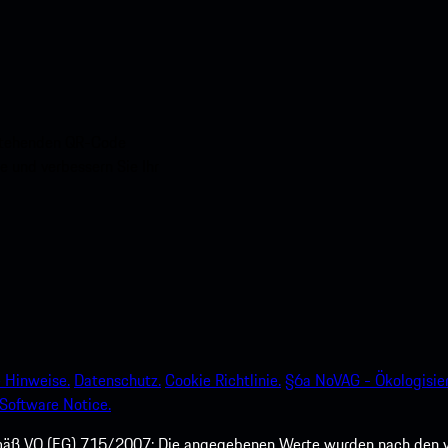
nstehenden QR-Code
e und verbessern Sie Ihr
 Hinweise.
Datenschutz.
Cookie Richtlinie.
§6a NoVAG - Ökologisie
Software Notice.
mäß VO (EG) 715/2007: Die angegebenen Werte wurden nach den v