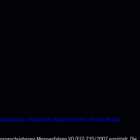
rungsgesetz.
Gesetz über digitale Dienste.
Wirtschaft und
orgeschriebenen Messverfahren VO (EG) 715/2007 ermittelt. Die