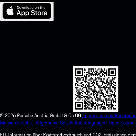
My Porsche für iOS
Laden Sie unsere App ganz einfach herunter, indem Sie den unte
scannen und erhalten Sie sofortigen Zugriff auf den Apple App Stor
Porsche-Erlebnis im Handumdrehen.
©
2026
Porsche Austria GmbH & Co OG
Impressum und Rechtliche
Menschenrechte.
Allgemeine Geschäftsbedingungen.
Open Source 
EU-Information über Kraftstoffverbrauch und CO2-Emissionen ge