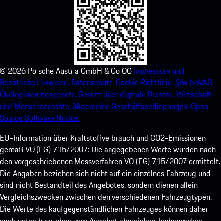
©
2026
Porsche Austria GmbH & Co OG
Impressum und
Rechtliche Hinweise.
Datenschutz.
Cookie Richtlinie.
§6a NoVAG -
Ökologisierungsgesetz.
Gesetz über digitale Dienste.
Wirtschaft
und Menschenrechte.
Allgemeine Geschäftsbedingungen.
Open
Source Software Notice.
EU-Information über Kraftstoffverbrauch und CO2-Emissionen
gemäß VO (EG) 715/2007: Die angegebenen Werte wurden nach
den vorgeschriebenen Messverfahren VO (EG) 715/2007 ermittelt.
Die Angaben beziehen sich nicht auf ein einzelnes Fahrzeug und
sind nicht Bestandteil des Angebotes, sondern dienen allein
Vergleichszwecken zwischen den verschiedenen Fahrzeugtypen.
Die Werte des kaufgegenständlichen Fahrzeuges können daher
nach unten bzw. oben vom Angebot abweichen. Insbesondere