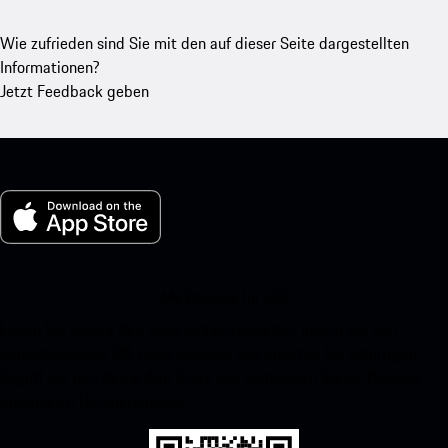
Wie zufrieden sind Sie mit den auf dieser Seite dargestellten
Informationen?
Jetzt Feedback geben
My Porsche für iOS
Laden Sie unsere App ganz einfach herunter, indem Sie den
untenstehenden QR-Code scannen und erhalten Sie sofortigen
Zugriff auf den Apple App Store und verbessern Sie Ihr Porsche-
Erlebnis im Handumdrehen.