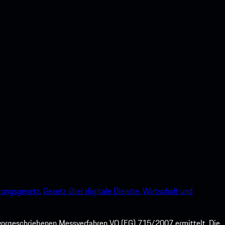
rungsgesetz.
Gesetz über digitale Dienste.
Wirtschaft und
orgeschriebenen Messverfahren VO (EG) 715/2007 ermittelt. Die