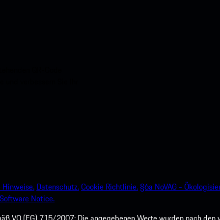
nstehenden QR-Code
e und verbessern Sie Ihr
 Hinweise.
Datenschutz.
Cookie Richtlinie.
§6a NoVAG - Ökologisie
Software Notice.
mäß VO (EG) 715/2007: Die angegebenen Werte wurden nach den v