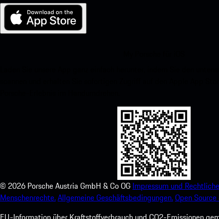
My Porsche für iOS
Laden Sie unsere App ganz einfach herunter, indem Sie den unte
scannen und erhalten Sie sofortigen Zugriff auf den Apple App Stor
Porsche-Erlebnis im Handumdrehen.
©
2026
Porsche Austria GmbH & Co OG
Impressum und Rechtliche
Menschenrechte.
Allgemeine Geschäftsbedingungen.
Open Source 
EU-Information über Kraftstoffverbrauch und CO2-Emissionen ge