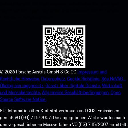
untenstehenden QR-Code scannen und erhalten Sie sofortigen
Zugriff auf den Apple App Store und verbessern Sie Ihr Porsche-
Erlebnis im Handumdrehen.
©
2026
Porsche Austria GmbH & Co OG
Impressum und
Rechtliche Hinweise.
Datenschutz.
Cookie Richtlinie.
§6a NoVAG -
Ökologisierungsgesetz.
Gesetz über digitale Dienste.
Wirtschaft
und Menschenrechte.
Allgemeine Geschäftsbedingungen.
Open
Source Software Notice.
EU-Information über Kraftstoffverbrauch und CO2-Emissionen
gemäß VO (EG) 715/2007: Die angegebenen Werte wurden nach
den vorgeschriebenen Messverfahren VO (EG) 715/2007 ermittelt.