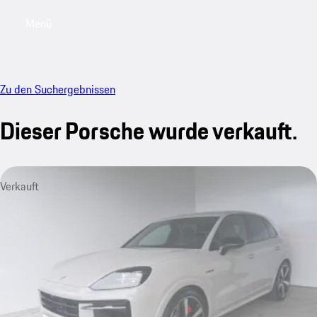
Menü
My sa
Zu den Suchergebnissen
Dieser Porsche wurde verkauft.
Verkauft