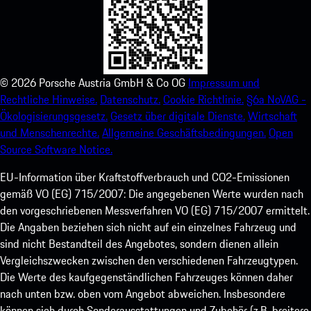
©
2026
Porsche Austria GmbH & Co OG
Impressum und
Rechtliche Hinweise.
Datenschutz.
Cookie Richtlinie.
§6a NoVAG -
Ökologisierungsgesetz.
Gesetz über digitale Dienste.
Wirtschaft
und Menschenrechte.
Allgemeine Geschäftsbedingungen.
Open
Source Software Notice.
EU-Information über Kraftstoffverbrauch und CO2-Emissionen
gemäß VO (EG) 715/2007: Die angegebenen Werte wurden nach
den vorgeschriebenen Messverfahren VO (EG) 715/2007 ermittelt.
Die Angaben beziehen sich nicht auf ein einzelnes Fahrzeug und
sind nicht Bestandteil des Angebotes, sondern dienen allein
Vergleichszwecken zwischen den verschiedenen Fahrzeugtypen.
Die Werte des kaufgegenständlichen Fahrzeuges können daher
nach unten bzw. oben vom Angebot abweichen. Insbesondere
können sich durch Sonderausstattungen und Zubehör (z.B. breitere