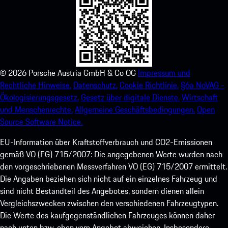
©
2026
Porsche Austria GmbH & Co OG
Impressum und
Rechtliche Hinweise.
Datenschutz.
Cookie Richtlinie.
§6a NoVAG -
Ökologisierungsgesetz.
Gesetz über digitale Dienste.
Wirtschaft
und Menschenrechte.
Allgemeine Geschäftsbedingungen.
Open
Source Software Notice.
EU-Information über Kraftstoffverbrauch und CO2-Emissionen
gemäß VO (EG) 715/2007: Die angegebenen Werte wurden nach
den vorgeschriebenen Messverfahren VO (EG) 715/2007 ermittelt.
Die Angaben beziehen sich nicht auf ein einzelnes Fahrzeug und
sind nicht Bestandteil des Angebotes, sondern dienen allein
Vergleichszwecken zwischen den verschiedenen Fahrzeugtypen.
Die Werte des kaufgegenständlichen Fahrzeuges können daher
nach unten bzw. oben vom Angebot abweichen. Insbesondere