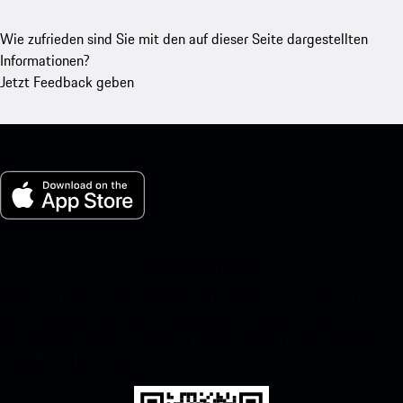
Wie zufrieden sind Sie mit den auf dieser Seite dargestellten
Informationen?
Jetzt Feedback geben
My Porsche für iOS
Laden Sie unsere App ganz einfach herunter, indem Sie den
untenstehenden QR-Code scannen und erhalten Sie sofortigen
Zugriff auf den Apple App Store und verbessern Sie Ihr Porsche-
Erlebnis im Handumdrehen.