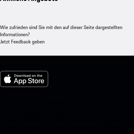
Wie zufrieden sind Sie mit den auf dieser Seite dargestellten
Informationen?
Jetzt Feedback geben
My Porsche für iOS
Laden Sie unsere App ganz einfach herunter, indem Sie den
untenstehenden QR-Code scannen und erhalten Sie sofortigen
Zugriff auf den Apple App Store und verbessern Sie Ihr Porsche-