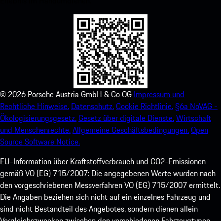
Erlebnis im Handumdrehen.
©
2026
Porsche Austria GmbH & Co OG
Impressum und
Rechtliche Hinweise.
Datenschutz.
Cookie Richtlinie.
§6a NoVAG -
Ökologisierungsgesetz.
Gesetz über digitale Dienste.
Wirtschaft
und Menschenrechte.
Allgemeine Geschäftsbedingungen.
Open
Source Software Notice.
EU-Information über Kraftstoffverbrauch und CO2-Emissionen
gemäß VO (EG) 715/2007: Die angegebenen Werte wurden nach
den vorgeschriebenen Messverfahren VO (EG) 715/2007 ermittelt.
Die Angaben beziehen sich nicht auf ein einzelnes Fahrzeug und
sind nicht Bestandteil des Angebotes, sondern dienen allein
Vergleichszwecken zwischen den verschiedenen Fahrzeugtypen.