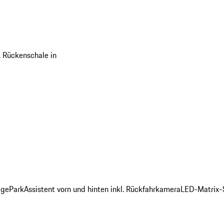
, Rückenschale in
age
ParkAssistent vorn und hinten inkl. Rückfahrkamera
LED-Matrix-