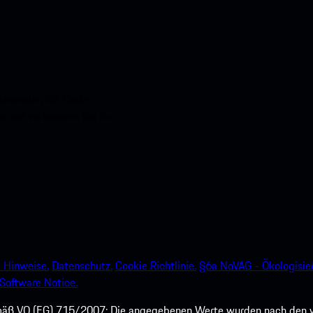
nstehenden QR-Code
e und verbessern Sie Ihr
 Hinweise.
Datenschutz.
Cookie Richtlinie.
§6a NoVAG - Ökologisie
Software Notice.
mäß VO (EG) 715/2007: Die angegebenen Werte wurden nach den v