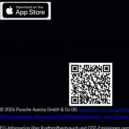
My Porsche für iOS
Laden Sie unsere App ganz einfach herunter, indem Sie den unte
scannen und erhalten Sie sofortigen Zugriff auf den Apple App Stor
Porsche-Erlebnis im Handumdrehen.
©
2026
Porsche Austria GmbH & Co OG
Impressum und Rechtliche
Menschenrechte.
Allgemeine Geschäftsbedingungen.
Open Source 
EU-Information über Kraftstoffverbrauch und CO2-Emissionen ge