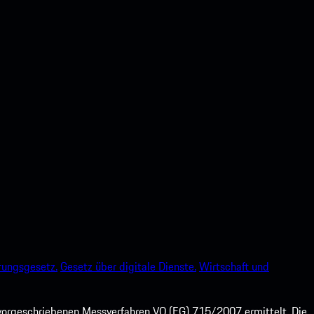
rungsgesetz.
Gesetz über digitale Dienste.
Wirtschaft und
orgeschriebenen Messverfahren VO (EG) 715/2007 ermittelt. Die