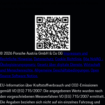
Zugriff auf den Apple App Store und verbessern Sie Ihr Porsche-
Erlebnis im Handumdrehen.
©
2026
Porsche Austria GmbH & Co OG
Impressum und
Rechtliche Hinweise.
Datenschutz.
Cookie Richtlinie.
§6a NoVAG -
Ökologisierungsgesetz.
Gesetz über digitale Dienste.
Wirtschaft
und Menschenrechte.
Allgemeine Geschäftsbedingungen.
Open
Source Software Notice.
EU-Information über Kraftstoffverbrauch und CO2-Emissionen
gemäß VO (EG) 715/2007: Die angegebenen Werte wurden nach
den vorgeschriebenen Messverfahren VO (EG) 715/2007 ermittelt.
Die Angaben beziehen sich nicht auf ein einzelnes Fahrzeug und