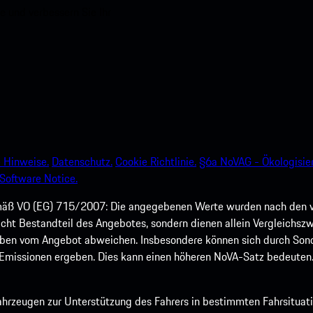
e und verbessern Sie Ihr
 Hinweise.
Datenschutz.
Cookie Richtlinie.
§6a NoVAG - Ökologisie
Software Notice.
mäß VO (EG) 715/2007: Die angegebenen Werte wurden nach den v
nicht Bestandteil des Angebotes, sondern dienen allein Vergleich
en vom Angebot abweichen. Insbesondere können sich durch Sonder
missionen ergeben. Dies kann einen höheren NoVA-Satz bedeuten.
fahrzeugen zur Unterstützung des Fahrers in bestimmten Fahrsituat