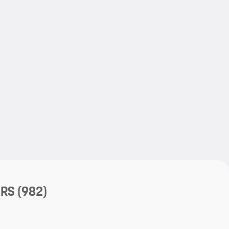
My save
 RS
(982)