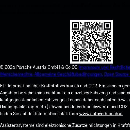
scannen und erhalten Sie sofortigen Zugriff auf den Apple App Stor
Porsche-Erlebnis im Handumdrehen.
©
2026
Porsche Austria GmbH & Co OG
Impressum und Rechtliche
Menschenrechte.
Allgemeine Geschäftsbedingungen.
Open Source 
EU-Information über Kraftstoffverbrauch und CO2-Emissionen ge
Angaben beziehen sich nicht auf ein einzelnes Fahrzeug und sind 
kaufgegenständlichen Fahrzeuges können daher nach unten bzw. ob
Dachgepäcksträger etc.) abweichende Verbrauchswerte und CO2-E
finden Sie auf der Informationsplattform
www.autoverbrauch.at
Assistenzsysteme sind elektronische Zusatzeinrichtungen in Kraft