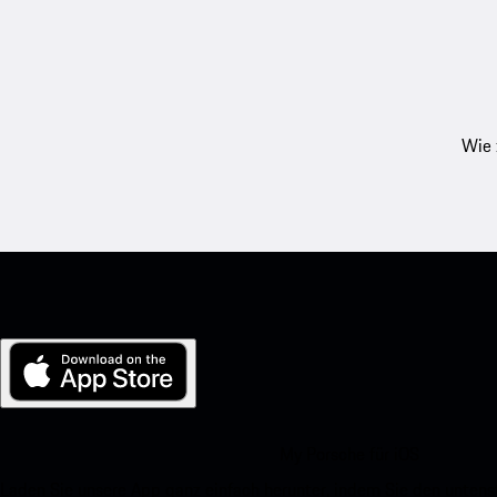
Wie 
My Porsche für iOS
Laden Sie unsere App ganz einfach herunter, indem Sie den unte