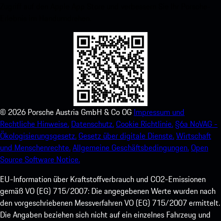
Zugriff auf den Apple App Store und verbessern Sie Ihr Porsche-
Erlebnis im Handumdrehen.
©
2026
Porsche Austria GmbH & Co OG
Impressum und
Rechtliche Hinweise.
Datenschutz.
Cookie Richtlinie.
§6a NoVAG -
Ökologisierungsgesetz.
Gesetz über digitale Dienste.
Wirtschaft
und Menschenrechte.
Allgemeine Geschäftsbedingungen.
Open
Source Software Notice.
EU-Information über Kraftstoffverbrauch und CO2-Emissionen
gemäß VO (EG) 715/2007: Die angegebenen Werte wurden nach
den vorgeschriebenen Messverfahren VO (EG) 715/2007 ermittelt.
Die Angaben beziehen sich nicht auf ein einzelnes Fahrzeug und