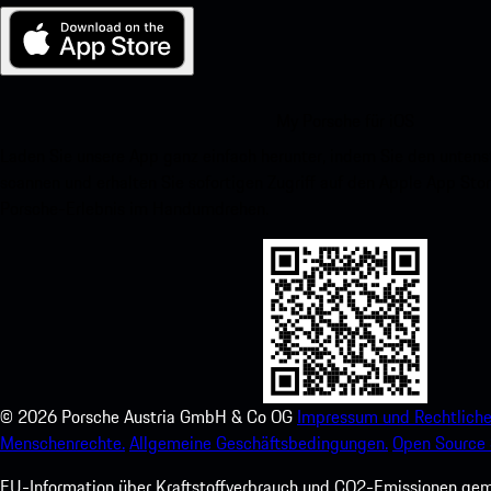
My Porsche für iOS
Laden Sie unsere App ganz einfach herunter, indem Sie den unte
scannen und erhalten Sie sofortigen Zugriff auf den Apple App Stor
Porsche-Erlebnis im Handumdrehen.
©
2026
Porsche Austria GmbH & Co OG
Impressum und Rechtliche
Menschenrechte.
Allgemeine Geschäftsbedingungen.
Open Source 
EU-Information über Kraftstoffverbrauch und CO2-Emissionen ge