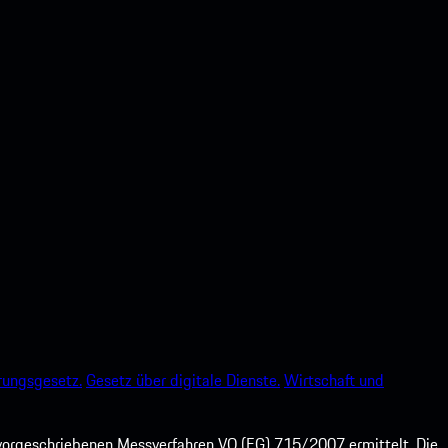
rungsgesetz.
Gesetz über digitale Dienste.
Wirtschaft und
orgeschriebenen Messverfahren VO (EG) 715/2007 ermittelt. Die