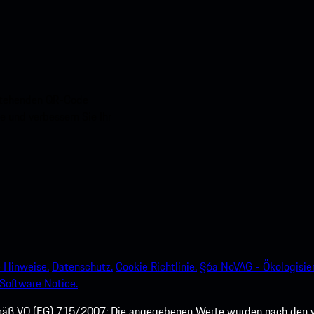
nstehenden QR-Code
e und verbessern Sie Ihr
 Hinweise.
Datenschutz.
Cookie Richtlinie.
§6a NoVAG - Ökologisie
Software Notice.
mäß VO (EG) 715/2007: Die angegebenen Werte wurden nach den v