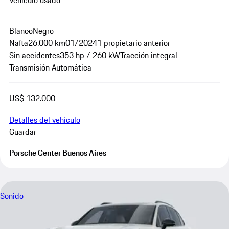
Blanco
Negro
Nafta
26.000 km
01/2024
1 propietario anterior
Sin accidentes
353 hp / 260 kW
Tracción integral
Transmisión Automática
US$ 132.000
Detalles del vehículo
Guardar
Porsche Center Buenos Aires
Sonido