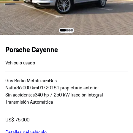
Porsche Cayenne
Vehículo usado
Gris Rodio Metalizado
Gris
Nafta
86.000 km
01/2018
1 propietario anterior
Sin accidentes
340 hp / 250 kW
Tracción integral
Transmisión Automática
US$ 75.000
Detalles del vehículo