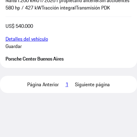
Nafta
1.200 km
01/2025
1 propietario anterior
Sin accidentes
580 hp / 427 kW
Tracción integral
Transmisión PDK
US$ 540.000
Detalles del vehículo
Guardar
Porsche Center Buenos Aires
Página Anterior
1
Siguiente página