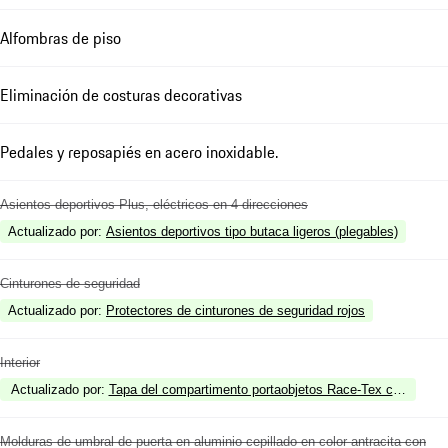
Alfombras de piso
Eliminación de costuras decorativas
Pedales y reposapiés en acero inoxidable.
Asientos deportivos Plus, eléctricos en 4 direcciones
Actualizado por
:
Asientos deportivos tipo butaca ligeros (plegables)
Cinturones de seguridad
Actualizado por
:
Protectores de cinturones de seguridad rojos
Interior
Actualizado por
:
Tapa del compartimento portaobjetos Race-Tex con escud
Molduras de umbral de puerta en aluminio cepillado en color antracita con