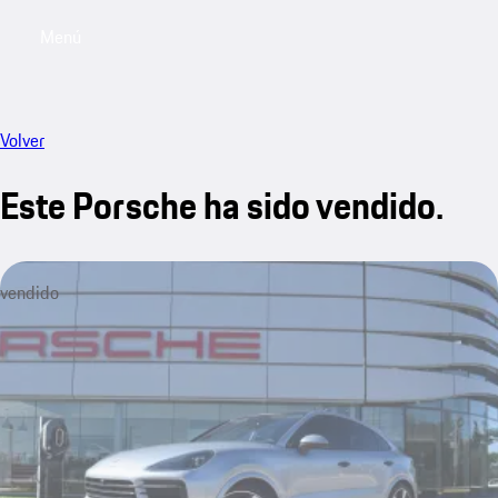
Menú
My sa
Volver
Este Porsche ha sido vendido.
vendido