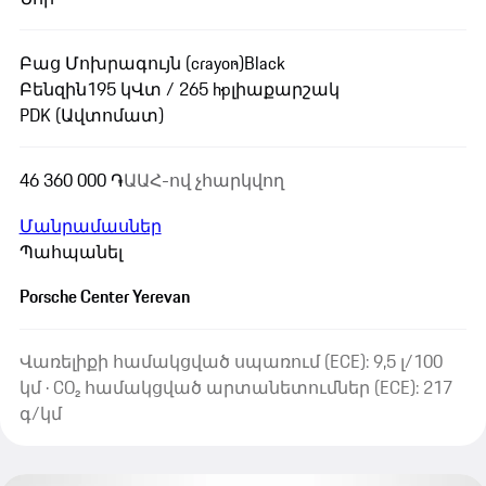
Բաց Մոխրագույն (crayon)
Black
Բենզին
195 կՎտ / 265 hp
լիաքարշակ
PDK (Ավտոմատ)
46 360 000 ֏
ԱԱՀ-ով չհարկվող
Մանրամասներ
Պահպանել
Porsche Center Yerevan
Վառելիքի համակցված սպառում (ECE): 9,5 լ/100
կմ · CO₂ համակցված արտանետումներ (ECE): 217
գ/կմ