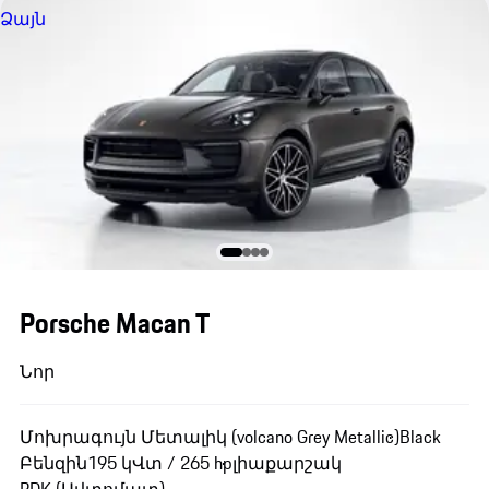
Ձայն
Porsche Macan T
Նոր
Մոխրագույն Մետալիկ (volcano Grey Metallic)
Black
Բենզին
195 կՎտ / 265 hp
լիաքարշակ