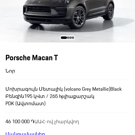
Porsche Macan T
Նոր
Մոխրագույն Մետալիկ (volcano Grey Metallic)
Black
Բենզին
195 կՎտ / 265 hp
լիաքարշակ
PDK (Ավտոմատ)
46 100 000 ֏
ԱԱՀ-ով չհարկվող
Մանրամասներ