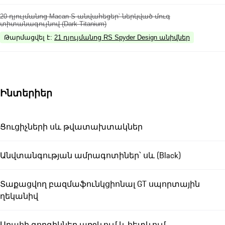
20 դյույմանոց Macan S անվահեցեր՝ ներկված մուգ
տիտանագույնով (Dark Titanium)
Թարմացվել է
:
21 դյույմանոց RS Spyder Design անիվներ
Ինտերիեր
Ցուցիչների սև թվատախտակներ
Անվտանգության ամրագոտիներ՝ սև (Black)
Տաքացվող բազմաֆունկցիոնալ GT սպորտային
ղեկանիվ
Սրահի գորգիկներ առջևում և հետևում