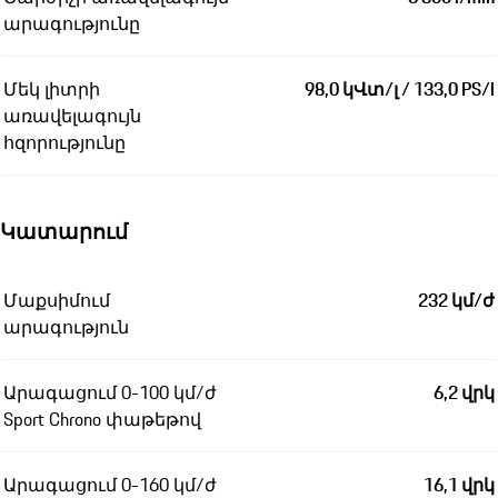
արագությունը
Մեկ լիտրի
98,0 կՎտ/լ / 133,0 PS/l
առավելագույն
հզորությունը
Կատարում
Մաքսիմում
232 կմ/ժ
արագություն
Արագացում 0-100 կմ/ժ
6,2 վրկ
Sport Chrono փաթեթով
Արագացում 0-160 կմ/ժ
16,1 վրկ