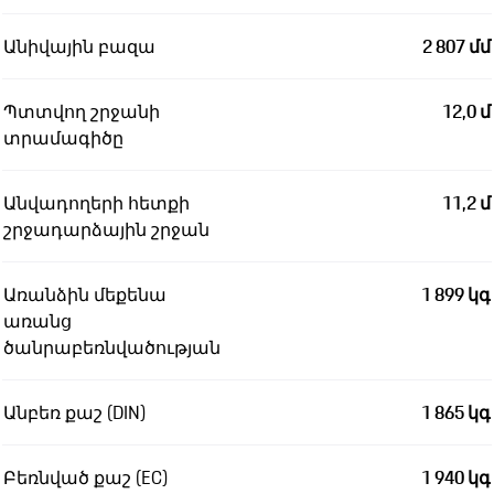
Անիվային բազա
2 807 մմ
Պտտվող շրջանի
12,0 մ
տրամագիծը
Անվադողերի հետքի
11,2 մ
շրջադարձային շրջան
Առանձին մեքենա
1 899 կգ
առանց
ծանրաբեռնվածության
Անբեռ քաշ (DIN)
1 865 կգ
Բեռնված քաշ (EC)
1 940 կգ