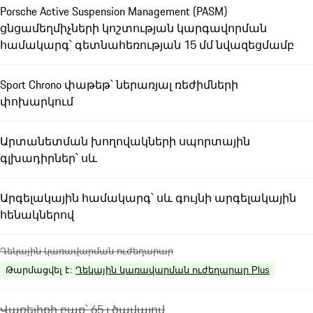
Porsche Active Suspension Management (PASM)
ցնցամեղմիչների կոշտության կարգավորման
համակարգ՝ գետնահեռության 15 մմ նվազեցմամբ
Sport Chrono փաթեթ՝ ներառյալ ռեժիմների
փոխարկում
Արտանետման խողովակների սպորտային
գլխադիրներ՝ սև
Արգելակային համակարգ՝ սև գույնի արգելակային
հենակներով
Ղեկային կառավարման ուժեղարար
Թարմացվել է
:
Ղեկային կառավարման ուժեղարար Plus
Վառելիքի բաք՝ 65 լ ծավալով