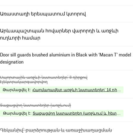
Առաստաղի երեսպատում կտորով
Արևապաշտպան հովարներ վարորդի և առջևի
ուղևորի համար
Door sill guards brushed aluminium in Black with ‘Macan T’ model
designation
Սպորտային առջևի նստատեղեր՝ 8 դիրքով
էլեկտրակարգավորվող
Թարմացվել է
:
Հարմարավետ առջևի նստատեղեր՝ 14 դիրքով է
Տաքացվող նստատեղեր (առջևում)
Թարմացվել է
:
Տաքացվող նստատեղեր (առջևում և հետևում)
Ղեկանիվ՝ բարձրության և առաջխաղացման