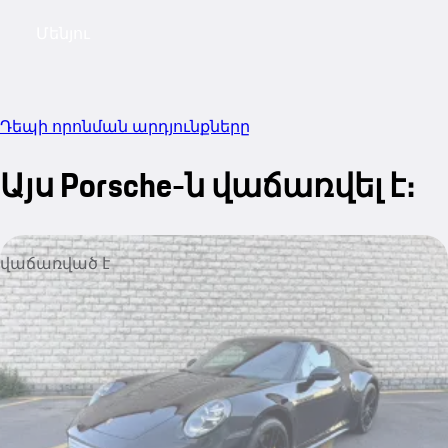
Մենյու
My sa
Դեպի որոնման արդյունքները
Այս Porsche-ն վաճառվել է։
վաճառված է