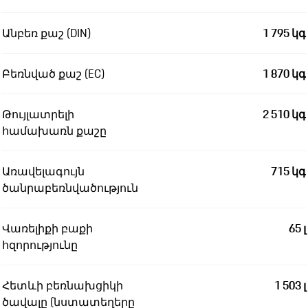
Անբեռ քաշ (DIN)
1 795 կգ
Բեռնված քաշ (EC)
1 870 կգ
Թույլատրելի
2 510 կգ
համախառն քաշը
Առավելագույն
715 կգ
ծանրաբեռնվածություն
Վառելիքի բաքի
65 լ
հզորությունը
Հետևի բեռնախցիկի
1 503 լ
ծավալը (նստատեղերը