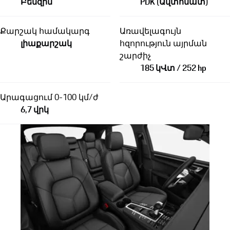
Բենզին
PDK (Ավտոմատ)
Քարշակ համակարգ
Առավելագույն
լիաքարշակ
հզորություն այրման
շարժիչ
185 կՎտ / 252 hp
Արագացում 0-100 կմ/ժ
6,7 վրկ